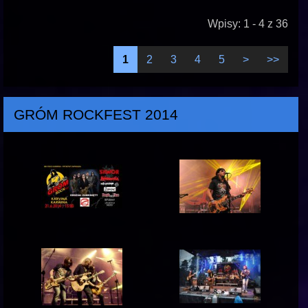
Wpisy: 1 - 4 z 36
1
2
3
4
5
>
>>
GRÓM ROCKFEST 2014