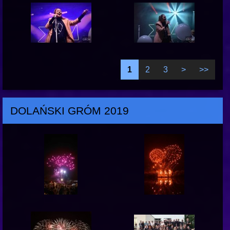
1
2
3
>
>>
DOLAŃSKI GRÓM 2019