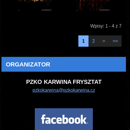
Wpisy: 1 - 4 z 7
1
2
>
>>
ORGANIZATOR
PZKO KARWINA FRYSZTAT
pzkokarwina@pzkokarwina.cz