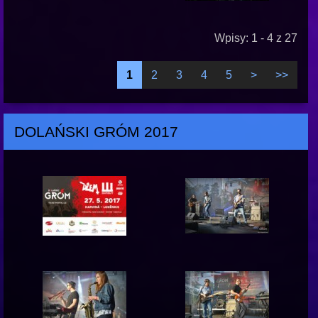
Wpisy: 1 - 4 z 27
1
2
3
4
5
>
>>
DOLAŃSKI GRÓM 2017