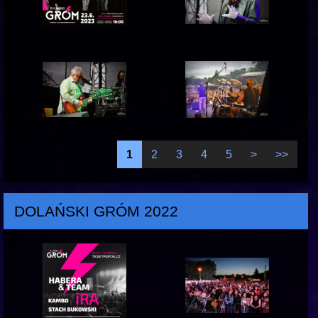
1
2
3
4
5
>
>>
DOLAŃSKI GRÓM 2022