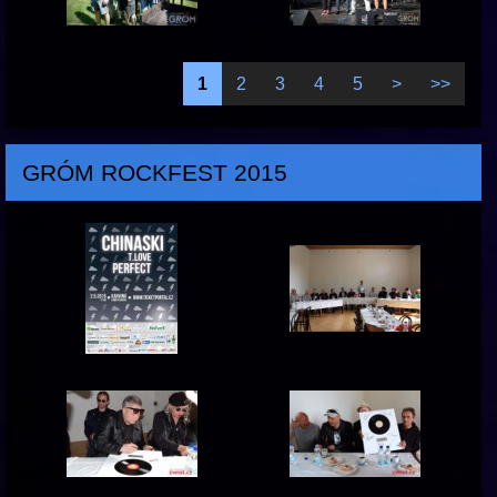
1
2
3
4
5
>
>>
GRÓM ROCKFEST 2015