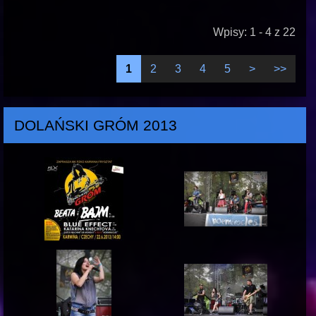
Wpisy: 1 - 4 z 22
1
2
3
4
5
>
>>
DOLAŃSKI GRÓM 2013