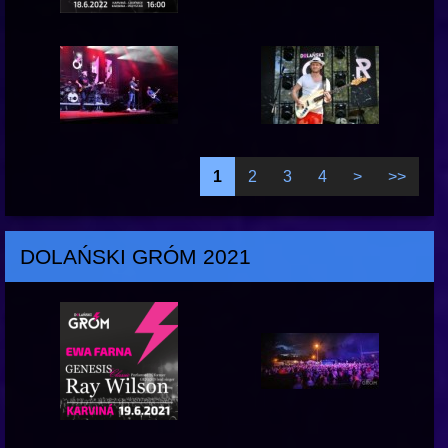
1
2
3
4
>
>>
DOLAŃSKI GRÓM 2021