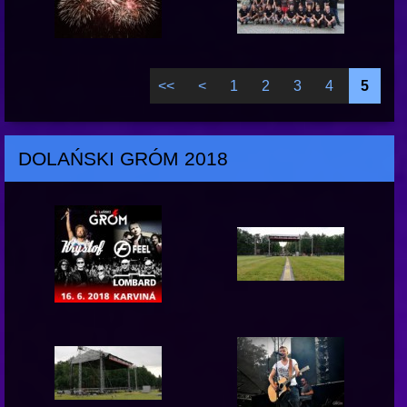
<<
<
1
2
3
4
5
DOLAŃSKI GRÓM 2018