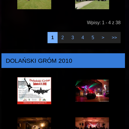
Wpisy: 1 - 4 z 38
1
2
3
4
5
>
>>
DOLAŃSKI GRÓM 2010