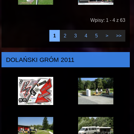
Wpisy: 1 - 4 z 63
1
2
3
4
5
>
>>
DOLAŃSKI GRÓM 2011