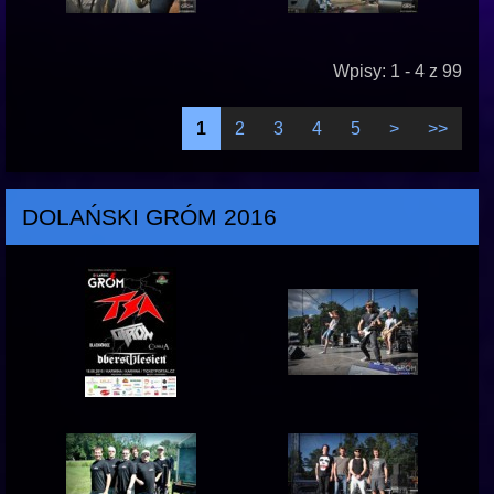
Wpisy: 1 - 4 z 99
1
2
3
4
5
>
>>
DOLAŃSKI GRÓM 2016