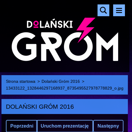
Strona startowa
>
Dolański Gróm 2016
>
13433122_1328446297168937_8735495527978778829_o.jpg
DOLAŃSKI GRÓM 2016
Poprzedni
Uruchom prezentację
Następny