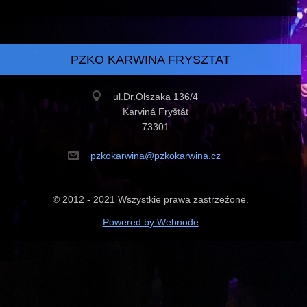
PZKO KARWINA FRYSZTAT
ul.Dr.Olszaka 136/4
Karviná Fryštát
73301
pzkokarw
ina@pzko
karwina.
cz
© 2012 - 2021 Wszystkie prawa zastrzeżone.
Powered by Webnode