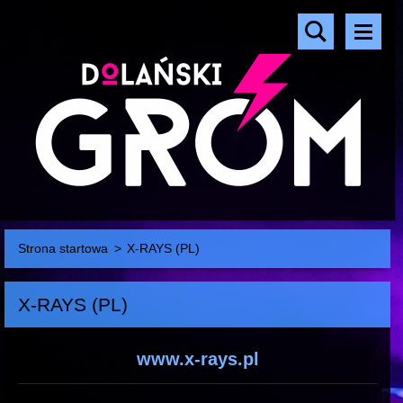
Strona startowa
>
X-RAYS (PL)
X-RAYS (PL)
www.x-rays.pl