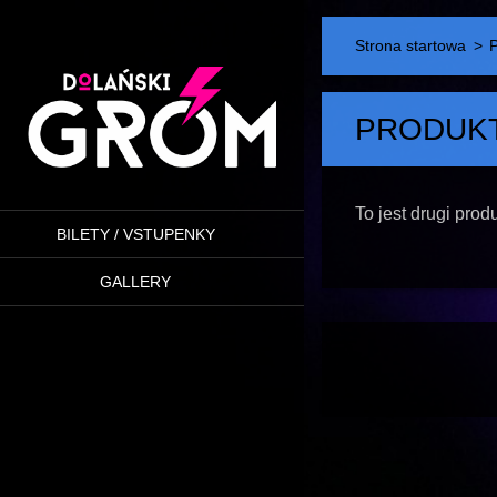
Strona startowa
>
P
PRODUKT
To jest drugi pro
BILETY / VSTUPENKY
GALLERY