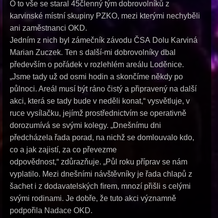
O to vše se staral 45členný tým dobrovolníků z
karvinské místní skupiny PZKO, mezi kterými nechyběli
ani zaměstnanci OKD.
Jedním z nich byl zámečník závodu ČSA Dolu Karviná
Marian Zuczek. Ten s další-mi dobrovolníky dbal
především o pořádek v rozlehlém areálu Loděnice.
„Jsme tady už od osmi hodin a skončíme někdy po
půlnoci. Areál musí být ráno čistý a připravený na další
akci, která se tady bude v neděli konat,“ vysvětluje, v
ruce vysílačku, jejímž prostřednictvím se operativně
dorozumívá se svými kolegy. „Dnešnímu dni
předcházela řada porad, na nichž se domlouvalo kdo,
co a jak zajistí, za co převezme
odpovědnost,“ zdůrazňuje. „Půl roku příprav se nám
vyplatilo. Mezi dnešními návštěvníky je řada chlapů z
šachet i z dodavatelských ﬁrem, mnozí přišli s celými
svými rodinami. Je dobře, že tuto akci významně
podpořila Nadace OKD.