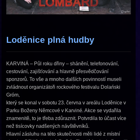
Loděnice plná hudby
KARVINÁ – Půl roku dřiny – shánění, telefonování,
cestování, zajišťování a hlavně přesvědčování
sponzorů. To vše a mnoho dalších povinností museli
zvládnout organizátoři rockového festivalu Dolański
Gróm,
který se konal v sobotu 23. června v areálu Loděnice v
Parku Boženy Němcové v Karviné. Akce se vydařila
znamenitě, to je třeba zdůraznit. Potvrdila to účast více
než tisícovky nadšených návštěvníků.
Hlavní zásluhu na této skutečnosti měli lidé z místní