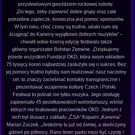
przysłowiowym gwoździem rockowej soboty.
„Do tego, żeby zapewnić dobre grupy oraz całe
potrzebne zaplecze, konieczna jest pomoc sponsorów.
W tym roku, choć czasy są trudne, udało nam się
ściągnąć do Karwiny wyjątkowo dobrych muzyków” –
chwalił sobie trzecią edycję festiwalu także
główny organizator Bohdan Zemene. „Dziękujemy
przede wszystkim Fundacji OKD, która swym wkładem
75 tysięcy koron najbardziej zasłużyła się o sukces. Bez
jej pomocy trudno byłoby nam realizować nasz naczelny
cel, to znaczy zacieśniać kontakty transgraniczne i
prezentować wzajemnie kulturę Czech i Polski.
Festiwal to jednak nie tylko muzyka. Jego obsługę
zapewniało 45 pezetkaowskich wolontariuszy, wśród
których nie brakowało pracowników OKD. Jednym z
nich był ślusarz z zakładu „ČSA“ Kopalni „Karwina”
Marian Zuczek. „Jesteśmy tu już od ósmej, a skończymy
gdzieś po północy. Rano teren parku musi być czysty i