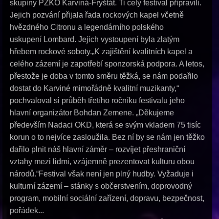
skupiny PZKO Karviná-Fryštát. Ti celý festival připravili.
Jejich pozvání přijala řada rockových kapel včetně
hvězdného Citronu a legendárního polského
uskupení Lombard. Jejich vystoupení byla zlatým
hřebem rockové soboty.„K zajištění kvalitních kapel a
celého zázemí je zapotřebí sponzorská podpora. A letos,
přestože je doba v tomto směru těžká, se nám podařilo
dostat do Karviné mimořádně kvalitní muzikanty,“
pochvaloval si průběh třetího ročníku festivalu jeho
hlavní organizátor Bohdan Zemene. „Děkujeme
především Nadaci OKD, která se svým vkladem 75 tisíc
korun o to nejvíce zasloužila. Bez ní by se nám jen těžko
dařilo plnit náš hlavní záměr – rozvíjet přeshraniční
vztahy mezi lidmi, vzájemně prezentovat kulturu obou
národů.“Festival však není jen plný hudby. Vyžaduje i
kulturní zázemí – stánky s občerstvením, doprovodný
program, mobilní sociální zařízení, dopravu, bezpečnost,
pořádek...