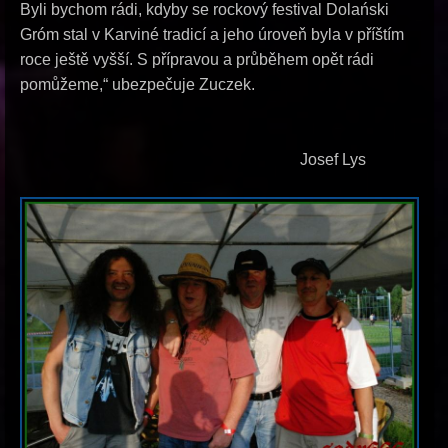
Byli bychom rádi, kdyby se rockový festival Dolański
Gróm stal v Karviné tradicí a jeho úroveň byla v příštím
roce ještě vyšší. S přípravou a průběhem opět rádi
pomůžeme,“ ubezpečuje Zuczek.
Josef Lys