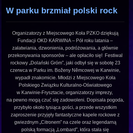
W parku brzmiał polski rock
Organizatorzy z Miejscowego Koła PZKO dziękują
Fundacji OKD KARWINA – Pół roku latania –
załatwiania, dzwonienia, podróżowania, a głównie
przekonywania sponsorów – ale opłaciło się! Festiwal
rockowy „Dolański Gróm”, jaki odbył się w sobotę 23
czerwca w Parku im. Boženy Němcowej w Karwinie,
wypadł znakomicie. Młodzi z Miejscowego Koła
Polskiego Związku Kulturalno-Oświatowego
w Karwinie-Frysztacie, organizatorzy imprezy,
na pewno mogą czuć się zadowoleni. Dopisała pogoda,
przybyło około tysiąca gości, a przede wszystkim
zaproszenie przyjęły fantastyczne kapele rockowe z
gwiezdnym „Citronem” na czele oraz legendarną
polską formacją „Lombard”, która stała się