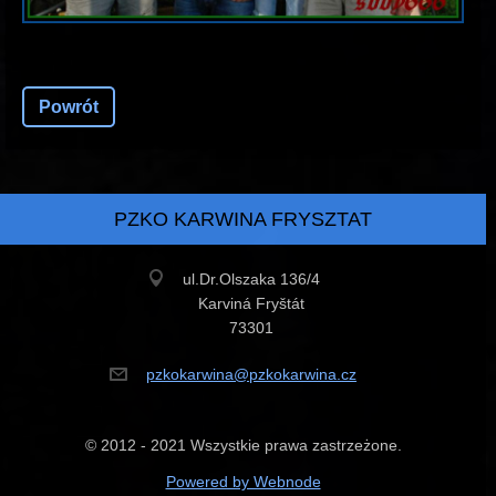
Powrót
PZKO KARWINA FRYSZTAT
ul.Dr.Olszaka 136/4
Karviná Fryštát
73301
pzkokarw
ina@pzko
karwina.
cz
© 2012 - 2021 Wszystkie prawa zastrzeżone.
Powered by Webnode