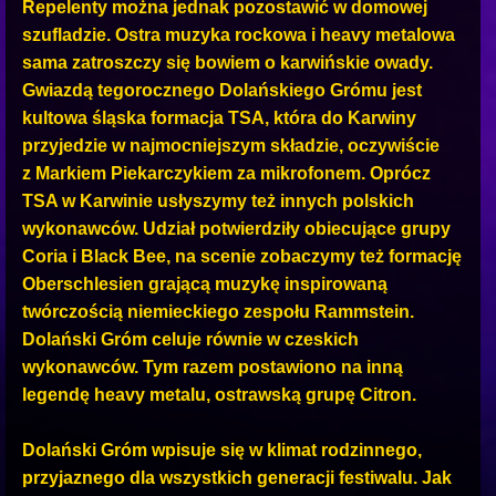
Repelenty można jednak pozostawić w domowej
szufladzie. Ostra muzyka rockowa i heavy metalowa
sama zatroszczy się bowiem o karwińskie owady.
Gwiazdą tegorocznego Dolańskiego Grómu jest
kultowa śląska formacja TSA, która do Karwiny
przyjedzie w najmocniejszym składzie, oczywiście
z Markiem Piekarczykiem za mikrofonem. Oprócz
TSA w Karwinie usłyszymy też innych polskich
wykonawców. Udział potwierdziły obiecujące grupy
Coria i Black Bee, na scenie zobaczymy też formację
Oberschlesien grającą muzykę inspirowaną
twórczością niemieckiego zespołu Rammstein.
Dolański Gróm celuje równie w czeskich
wykonawców. Tym razem postawiono na inną
legendę heavy metalu, ostrawską grupę Citron.
Dolański Gróm wpisuje się w klimat rodzinnego,
przyjaznego dla wszystkich generacji festiwalu. Jak