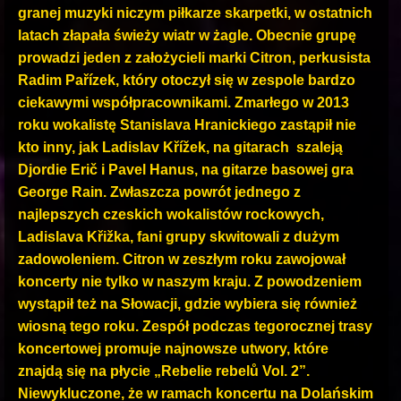
granej muzyki niczym piłkarze skarpetki, w ostatnich
latach złapała świeży wiatr w żagle. Obecnie grupę
prowadzi jeden z założycieli marki Citron, perkusista
Radim Pařízek, który otoczył się w zespole bardzo
ciekawymi współpracownikami. Zmarłego w 2013
roku wokalistę Stanislava Hranickiego zastąpił nie
kto inny, jak Ladislav Křížek, na gitarach szaleją
Djordie Erič i Pavel Hanus, na gitarze basowej gra
George Rain. Zwłaszcza powrót jednego z
najlepszych czeskich wokalistów rockowych,
Ladislava Křižka, fani grupy skwitowali z dużym
zadowoleniem. Citron w zeszłym roku zawojował
koncerty nie tylko w naszym kraju. Z powodzeniem
wystąpił też na Słowacji, gdzie wybiera się również
wiosną tego roku. Zespół podczas tegorocznej trasy
koncertowej promuje najnowsze utwory, które
znajdą się na płycie „Rebelie rebelů Vol. 2”.
Niewykluczone, że w ramach koncertu na Dolańskim