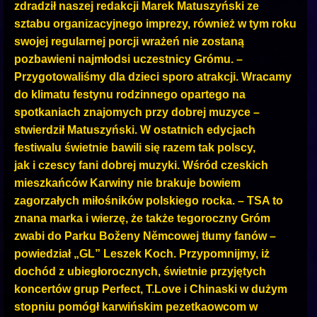
zdradził naszej redakcji Marek Matuszyński ze
sztabu organizacyjnego imprezy, również w tym roku
swojej regularnej porcji wrażeń nie zostaną
pozbawieni najmłodsi uczestnicy Grómu. –
Przygotowaliśmy dla dzieci sporo atrakcji. Wracamy
do klimatu festynu rodzinnego opartego na
spotkaniach znajomych przy dobrej muzyce –
stwierdził Matuszyński. W ostatnich edycjach
festiwalu świetnie bawili się razem tak polscy,
jak i czescy fani dobrej muzyki. Wśród czeskich
mieszkańców Karwiny nie brakuje bowiem
zagorzałych miłośników polskiego rocka. – TSA to
znana marka i wierzę, że także tegoroczny Gróm
zwabi do Parku Boženy Němcowej tłumy fanów –
powiedział „GL” Leszek Koch. Przypomnijmy, iż
dochód z ubiegłorocznych, świetnie przyjętych
koncertów grup Perfect, T.Love i Chinaski w dużym
stopniu pomógł karwińskim pezetkaowcom w