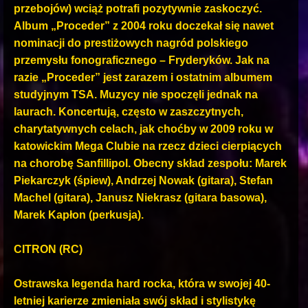
przebojów) wciąż potrafi pozytywnie zaskoczyć.
Album „Proceder” z 2004 roku doczekał się nawet
nominacji do prestiżowych nagród polskiego
przemysłu fonograficznego – Fryderyków. Jak na
razie „Proceder” jest zarazem i ostatnim albumem
studyjnym TSA. Muzycy nie spoczęli jednak na
laurach. Koncertują, często w zaszczytnych,
charytatywnych celach, jak choćby w 2009 roku w
katowickim Mega Clubie na rzecz dzieci cierpiących
na chorobę Sanfillipol. Obecny skład zespołu: Marek
Piekarczyk (śpiew), Andrzej Nowak (gitara), Stefan
Machel (gitara), Janusz Niekrasz (gitara basowa),
Marek Kapłon (perkusja).
CITRON (RC)
Ostrawska legenda hard rocka, która w swojej 40-
letniej karierze zmieniała swój skład i stylistykę