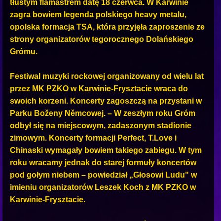
tłustym flamastrem datę 18 czerwca. W Karwinie
zagra bowiem legenda polskiego heavy metalu,
opolska formacja TSA, która przyjęła zaproszenie ze
strony organizatorów tegorocznego Dolańskiego
Grómu.
Festiwal muzyki rockowej organizowany od wielu lat
przez MK PZKO w Karwinie-Frysztacie wraca do
swoich korzeni. Koncerty zagoszczą na przystani w
Parku Boženy Němcowej. – W zeszłym roku Gróm
odbył się na miejscowym, zadaszonym stadionie
zimowym. Koncerty formacji Perfect, T.Love i
Chinaski wymagały bowiem takiego zabiegu. W tym
roku wracamy jednak do starej formuły koncertów
pod gołym niebem – powiedział „Głosowi Ludu" w
imieniu organizatorów Leszek Koch z MK PZKO w
Karwinie-Frysztacie.