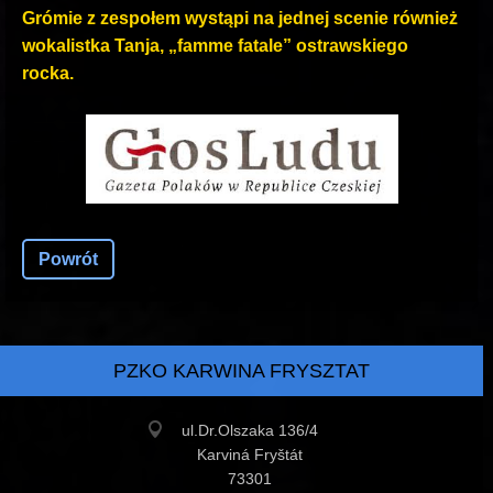
Grómie z zespołem wystąpi na jednej scenie również
wokalistka Tanja, „famme fatale” ostrawskiego
rocka.
Powrót
PZKO KARWINA FRYSZTAT
ul.Dr.Olszaka 136/4
Karviná Fryštát
73301