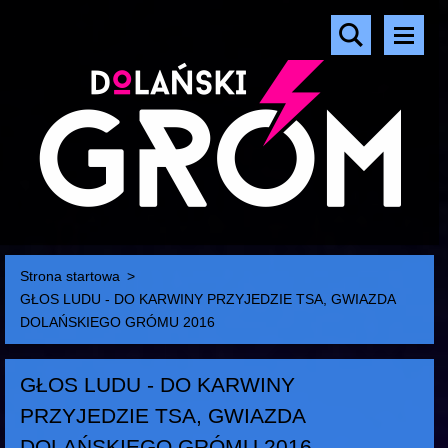
Strona startowa
>
GŁOS LUDU - DO KARWINY PRZYJEDZIE TSA, GWIAZDA
DOLAŃSKIEGO GRÓMU 2016
GŁOS LUDU - DO KARWINY
PRZYJEDZIE TSA, GWIAZDA
DOLAŃSKIEGO GRÓMU 2016