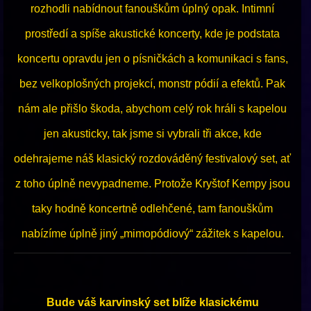
rozhodli nabídnout fanouškům úplný opak. Intimní
prostředí a spíše akustické koncerty, kde je podstata
koncertu opravdu jen o písničkách a komunikaci s fans,
bez velkoplošných projekcí, monstr pódií a efektů. Pak
nám ale přišlo škoda, abychom celý rok hráli s kapelou
jen akusticky, tak jsme si vybrali tři akce, kde
odehrajeme náš klasický rozdováděný festivalový set, ať
z toho úplně nevypadneme. Protože Kryštof Kempy jsou
taky hodně koncertně odlehčené, tam fanouškům
nabízíme úplně jiný „mimopódiový“ zážitek s kapelou.
Bude váš karvinský set blíže klasickému