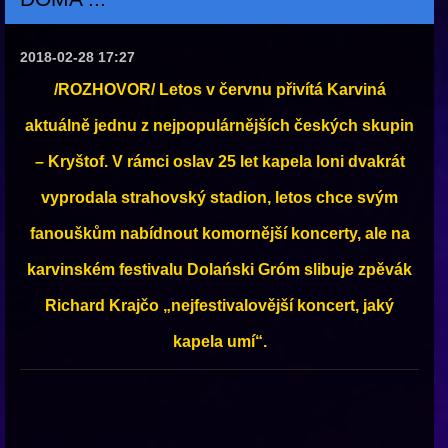
2018-02-28 17:27
/ROZHOVOR/ Letos v červnu přivítá Karviná
aktuálně jednu z nejpopulárnějších českých skupin
– Kryštof. V rámci oslav 25 let kapela loni dvakrát
vyprodala strahovský stadion, letos chce svým
fanouškům nabídnout komornější koncerty, ale na
karvinském festivalu Dolański Gróm slibuje zpěvák
Richard Krajčo „nejfestivalovější koncert, jaký
kapela umí“.