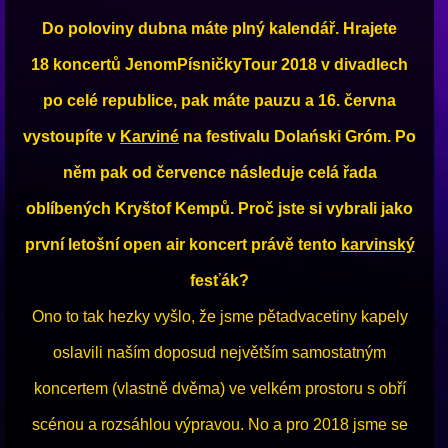
Do poloviny dubna máte plný kalendář. Hrajete
18 koncertů JenomPísničkyTour 2018 v divadlech
po celé republice, pak máte pauzu a 16. června
vystoupíte v
Karviné
na festivalu Dolański Gróm. Po
něm pak od července následuje celá řada
oblíbených Kryštof Kempů. Proč jste si vybrali jako
první letošní open air koncert právě tento
karvinský
fesťák?
Ono to tak hezky vyšlo, že jsme pětadvacetiny kapely
oslavili naším doposud největším samostatným
koncertem (vlastně dvěma) ve velkém prostoru s obří
scénou a rozsáhlou výpravou. No a pro 2018 jsme se