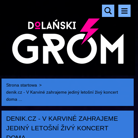
Strona startowa
>
denik.cz - V Karviné zahrajeme jediný letošní živý koncert
doma ...
DENIK.CZ - V KARVINÉ ZAHRAJEME
JEDINÝ LETOŠNÍ ŽIVÝ KONCERT
DOMA ...