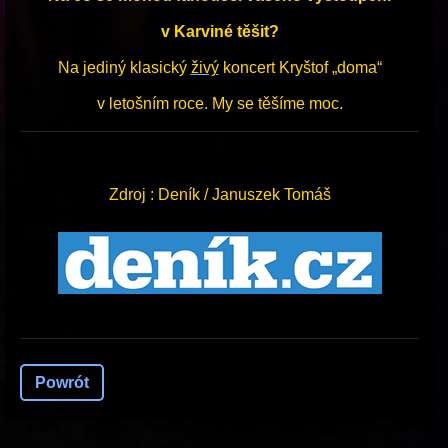
v Karviné těšit?
Na jediný klasický
živý
koncert Kryštof „doma“
v letošním roce. My se těšíme moc.
Zdroj : Deník / Januszek Tomáš
Powrót