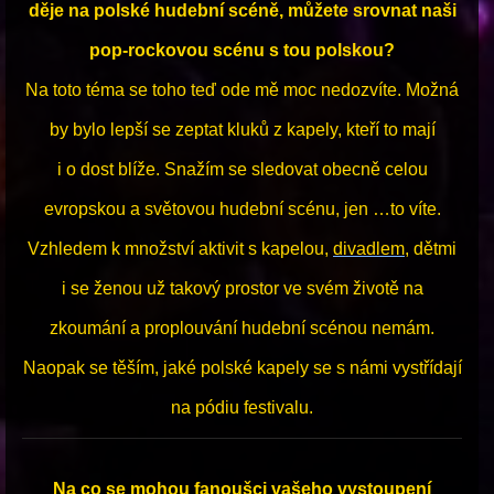
děje na polské hudební scéně, můžete srovnat naši
pop-rockovou scénu s tou polskou?
Na toto téma se toho teď ode mě moc nedozvíte. Možná
by bylo lepší se zeptat kluků z kapely, kteří to mají
i o dost blíže. Snažím se sledovat obecně celou
evropskou a světovou hudební scénu, jen …to víte.
Vzhledem k množství aktivit s kapelou,
divadlem
, dětmi
i se ženou už takový prostor ve svém životě na
zkoumání a proplouvání hudební scénou nemám.
Naopak se těším, jaké polské kapely se s námi vystřídají
na pódiu festivalu.
Na co se mohou fanoušci vašeho vystoupení