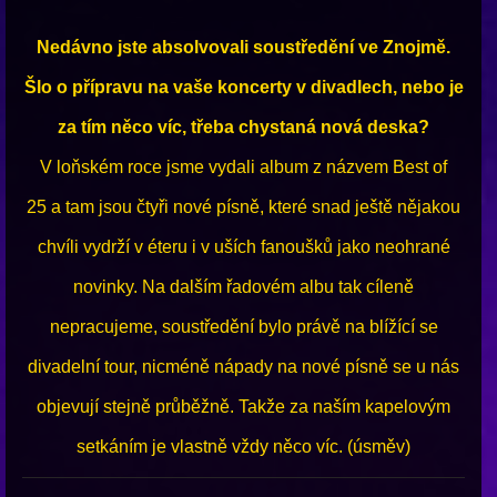
Nedávno jste absolvovali soustředění ve Znojmě.
Šlo o přípravu na vaše koncerty v divadlech, nebo je
za tím něco víc, třeba chystaná nová deska?
V loňském roce jsme vydali album z názvem Best of
25 a tam jsou čtyři nové písně, které snad ještě nějakou
chvíli vydrží v éteru i v uších fanoušků jako neohrané
novinky. Na dalším řadovém albu tak cíleně
nepracujeme, soustředění bylo právě na blížící se
divadelní tour, nicméně nápady na nové písně se u nás
objevují stejně průběžně. Takže za naším kapelovým
setkáním je vlastně vždy něco víc. (úsměv)