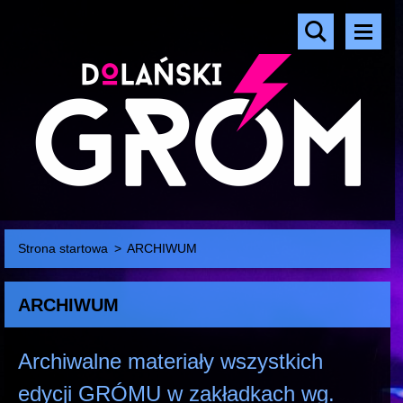
Strona startowa
>
ARCHIWUM
ARCHIWUM
Archiwalne materiały wszystkich
edycji GRÓMU w zakładkach wg.