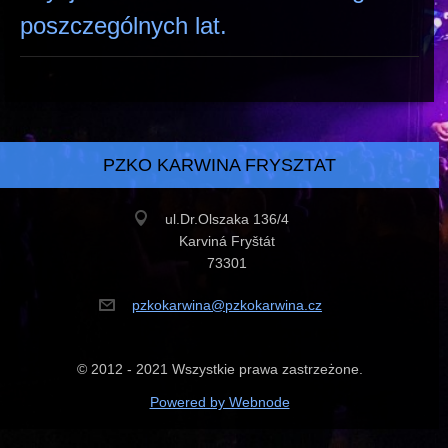
poszczególnych lat.
PZKO KARWINA FRYSZTAT
ul.Dr.Olszaka 136/4
Karviná Fryštát
73301
pzkokarw
ina@pzko
karwina.
cz
© 2012 - 2021 Wszystkie prawa zastrzeżone.
Powered by Webnode