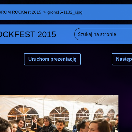
GRÓM ROCKfest 2015
>
grom15-1132_i.jpg
CKFEST 2015
Uruchom prezentację
Nastę