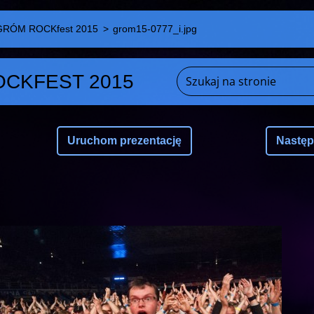
GRÓM ROCKfest 2015
>
grom15-0777_i.jpg
CKFEST 2015
Uruchom prezentację
Nastę