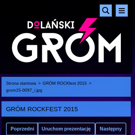
Strona startowa
>
GRÓM ROCKfest 2015
>
grom15-0097_i.jpg
GRÓM ROCKFEST 2015
Poprzedni
Uruchom prezentację
Następny