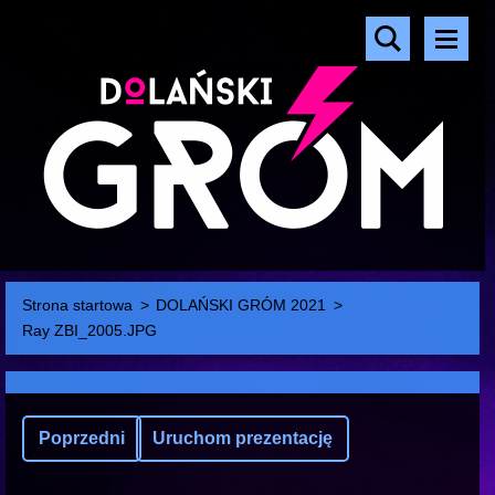
Strona startowa
>
DOLAŃSKI GRÓM 2021
>
Ray ZBI_2005.JPG
Poprzedni
Uruchom prezentację