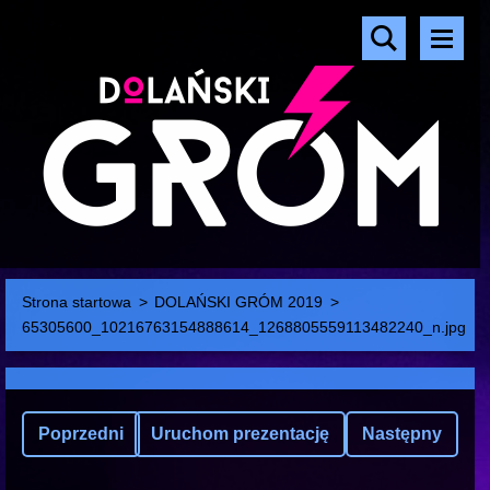
Strona startowa
>
DOLAŃSKI GRÓM 2019
>
65305600_10216763154888614_1268805559113482240_n.jpg
Poprzedni
Uruchom prezentację
Następny