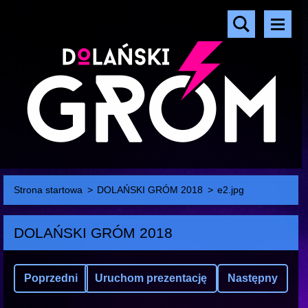
Strona startowa
>
DOLAŃSKI GRÓM 2018
>
e2.jpg
DOLAŃSKI GRÓM 2018
Poprzedni
Uruchom prezentację
Następny