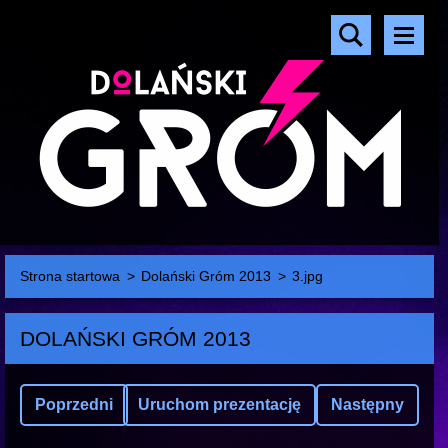
Strona startowa
>
Dolański Gróm 2013
>
3.jpg
DOLAŃSKI GRÓM 2013
Poprzedni
Uruchom prezentację
Następny