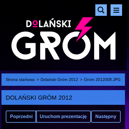
Strona startowa
>
Dolański Gróm 2012
>
Gróm 2012008.JPG
DOLAŃSKI GRÓM 2012
Poprzedni
Uruchom prezentację
Następny