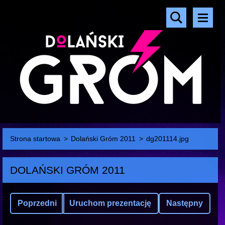
Strona startowa
>
Dolański Gróm 2011
>
dg201114.jpg
DOLAŃSKI GRÓM 2011
Poprzedni
Uruchom prezentację
Następny